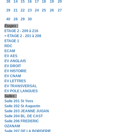
38
14
15
16
17
18
19
20
39
21
22
23
24
25
26
27
40
28
29
30
Étages :
ETAGE 2 - 209 à 216
> ETAGE 2 - 201 à 208
ETAGE 1
RDC
ECAM
EV AES
EV ANGLAIS
EV DROIT
EV HISTOIRE
EV CNAM
EV LETTRES
EV TRANSVERSAL
EV POLE LANGUES
Salles :
Salle 201 St Yves
Salle 202 St Augustin
Salle 203 JEANNE JUGAN
Salle 204 BL. DE CAST
Salle 206 FREDERIC
OZANAM
Salle 207 DE LA BORDERIE