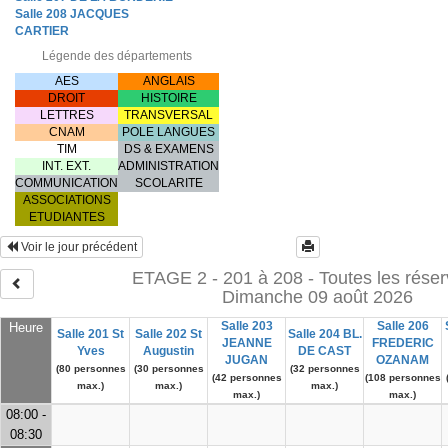
Salle 208 JACQUES
CARTIER
Légende des départements
AES
ANGLAIS
DROIT
HISTOIRE
LETTRES
TRANSVERSAL
CNAM
POLE LANGUES
TIM
DS & EXAMENS
INT. EXT.
ADMINISTRATION
COMMUNICATION
SCOLARITE
ASSOCIATIONS
ETUDIANTES
Voir le jour précédent
ETAGE 2 - 201 à 208 - Toutes les réser
Dimanche 09 août 2026
Salle 203
Salle 206
Heure
Salle 201 St
Salle 202 St
Salle 204 BL.
JEANNE
FREDERIC
Yves
Augustin
DE CAST
JUGAN
OZANAM
(80 personnes
(30 personnes
(32 personnes
(42 personnes
(108 personnes
max.)
max.)
max.)
max.)
max.)
08:00 -
08:30