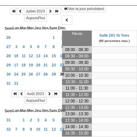
Voir le jour précédent
Juillet 2023
Aujourd'hui
Lun.
Mar.
Mer.
Jeu.
Ven.
Sam.
Dim.
Sem
Heure
Salle 201 St Yves
26
1
2
(80 personnes max.)
27
3
4
5
6
7
8
9
08:00 - 08:30
28
10
11
12
13
14
15
16
08:30 - 09:00
09:00 - 09:30
29
17
18
19
20
21
22
23
09:30 - 10:00
30
24
25
26
27
28
29
30
10:00 - 10:30
10:30 - 11:00
31
31
11:00 - 11:30
Août 2023
11:30 - 12:00
Aujourd'hui
12:00 - 12:30
12:30 - 13:00
Lun.
Mar.
Mer.
Jeu.
Ven.
Sam.
Dim.
Sem
13:00 - 13:30
31
1
2
3
4
5
6
13:30 - 14:00
14:00 - 14:30
32
7
8
9
10
11
12
13
14:30 - 15:00