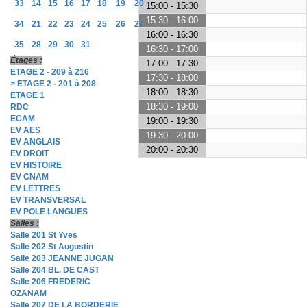
33
14
15
16
17
18
19
20
15:00 - 15:30
15:30 - 16:00
34
21
22
23
24
25
26
27
16:00 - 16:30
35
28
29
30
31
16:30 - 17:00
Étages :
17:00 - 17:30
ETAGE 2 - 209 à 216
17:30 - 18:00
> ETAGE 2 - 201 à 208
18:00 - 18:30
ETAGE 1
18:30 - 19:00
RDC
ECAM
19:00 - 19:30
EV AES
19:30 - 20:00
EV ANGLAIS
20:00 - 20:30
EV DROIT
EV HISTOIRE
EV CNAM
EV LETTRES
EV TRANSVERSAL
EV POLE LANGUES
Salles :
Salle 201 St Yves
Salle 202 St Augustin
Salle 203 JEANNE JUGAN
Salle 204 BL. DE CAST
Salle 206 FREDERIC
OZANAM
Salle 207 DE LA BORDERIE