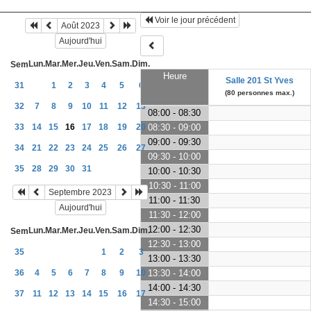
Voir le jour précédent
Août 2023
Aujourd'hui
Lun.
Mar.
Mer.
Jeu.
Ven.
Sam.
Dim.
Sem
Heure
Salle 201 St Yves
31
1
2
3
4
5
6
(80 personnes max.)
32
7
8
9
10
11
12
13
08:00 - 08:30
33
14
15
16
17
18
19
20
08:30 - 09:00
09:00 - 09:30
34
21
22
23
24
25
26
27
09:30 - 10:00
35
28
29
30
31
10:00 - 10:30
10:30 - 11:00
Septembre 2023
11:00 - 11:30
Aujourd'hui
11:30 - 12:00
12:00 - 12:30
Lun.
Mar.
Mer.
Jeu.
Ven.
Sam.
Dim.
Sem
12:30 - 13:00
35
1
2
3
13:00 - 13:30
36
4
5
6
7
8
9
10
13:30 - 14:00
14:00 - 14:30
37
11
12
13
14
15
16
17
14:30 - 15:00