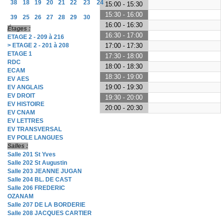
38
18
19
20
21
22
23
24
15:00 - 15:30
15:30 - 16:00
39
25
26
27
28
29
30
16:00 - 16:30
Étages :
16:30 - 17:00
ETAGE 2 - 209 à 216
> ETAGE 2 - 201 à 208
17:00 - 17:30
ETAGE 1
17:30 - 18:00
RDC
18:00 - 18:30
ECAM
18:30 - 19:00
EV AES
19:00 - 19:30
EV ANGLAIS
EV DROIT
19:30 - 20:00
EV HISTOIRE
20:00 - 20:30
EV CNAM
EV LETTRES
EV TRANSVERSAL
EV POLE LANGUES
Salles :
Salle 201 St Yves
Salle 202 St Augustin
Salle 203 JEANNE JUGAN
Salle 204 BL. DE CAST
Salle 206 FREDERIC
OZANAM
Salle 207 DE LA BORDERIE
Salle 208 JACQUES CARTIER