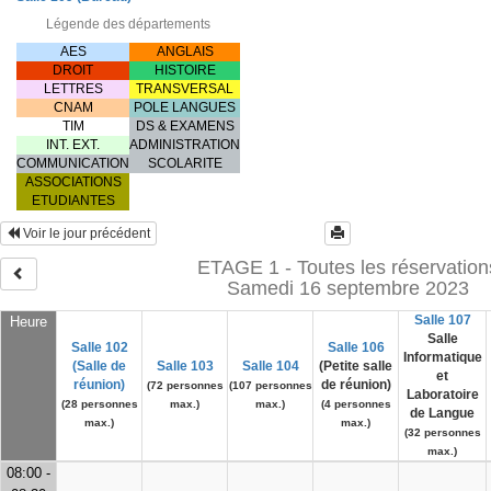
Légende des départements
AES
ANGLAIS
DROIT
HISTOIRE
LETTRES
TRANSVERSAL
CNAM
POLE LANGUES
TIM
DS & EXAMENS
INT. EXT.
ADMINISTRATION
COMMUNICATION
SCOLARITE
ASSOCIATIONS
ETUDIANTES
Voir le jour précédent
ETAGE 1 - Toutes les réservation
Samedi 16 septembre 2023
Salle 107
Heure
Salle
Salle 102
Salle 106
Informatique
(Salle de
Salle 103
Salle 104
(Petite salle
et
réunion)
de réunion)
(72 personnes
(107 personnes
Laboratoire
(28 personnes
max.)
max.)
(4 personnes
de Langue
max.)
max.)
(32 personnes
max.)
08:00 -