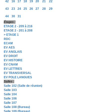
42
16
17
18
19
20
21
22
43
23
24
25
26
27
28
29
44
30
31
Étages :
ETAGE 2 - 209 à 216
ETAGE 2 - 201 à 208
> ETAGE 1
RDC
ECAM
EV AES
EV ANGLAIS
EV DROIT
EV HISTOIRE
EV CNAM
EV LETTRES
EV TRANSVERSAL
EV POLE LANGUES
Salles :
Salle 102 (Salle de réunion)
Salle 103
Salle 104
Salle 106
Salle 107
Salle 108 (Bureau)
Salle 109 (Bureau)