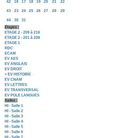
42
16
17
18
19
20
21
22
43
23
24
25
26
27
28
29
44
30
31
Étages :
ETAGE 2 - 209 à 216
ETAGE 2 - 201 à 208
ETAGE 1
RDC
ECAM
EV AES
EV ANGLAIS
EV DROIT
> EV HISTOIRE
EV CNAM
EV LETTRES
EV TRANSVERSAL
EV POLE LANGUES
Salles :
HI - Salle 1
HI - Salle 2
HI - Salle 3
HI - Salle 4
HI - Salle 5
HI - Salle 6
HI - Salle 7