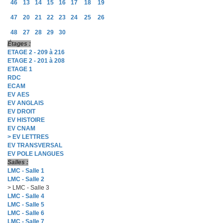
46
13
14
15
16
17
18
19
47
20
21
22
23
24
25
26
48
27
28
29
30
Étages :
ETAGE 2 - 209 à 216
ETAGE 2 - 201 à 208
ETAGE 1
RDC
ECAM
EV AES
EV ANGLAIS
EV DROIT
EV HISTOIRE
EV CNAM
> EV LETTRES
EV TRANSVERSAL
EV POLE LANGUES
Salles :
LMC - Salle 1
LMC - Salle 2
> LMC - Salle 3
LMC - Salle 4
LMC - Salle 5
LMC - Salle 6
LMC - Salle 7