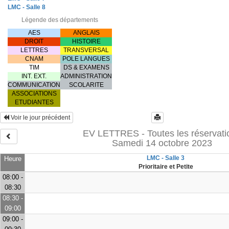
LMC - Salle 8
Légende des départements
AES
ANGLAIS
DROIT
HISTOIRE
LETTRES
TRANSVERSAL
CNAM
POLE LANGUES
TIM
DS & EXAMENS
INT. EXT.
ADMINISTRATION
COMMUNICATION
SCOLARITE
ASSOCIATIONS
ETUDIANTES
Voir le jour précédent
EV LETTRES - Toutes les réservati
Samedi 14 octobre 2023
LMC - Salle 3
Heure
Prioritaire et Petite
08:00 -
08:30
08:30 -
09:00
09:00 -