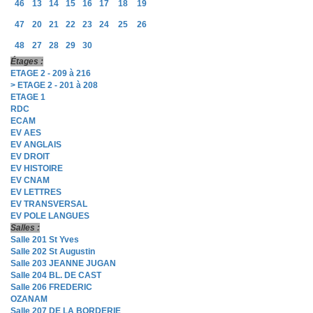
46
13
14
15
16
17
18
19
47
20
21
22
23
24
25
26
48
27
28
29
30
Étages :
ETAGE 2 - 209 à 216
> ETAGE 2 - 201 à 208
ETAGE 1
RDC
ECAM
EV AES
EV ANGLAIS
EV DROIT
EV HISTOIRE
EV CNAM
EV LETTRES
EV TRANSVERSAL
EV POLE LANGUES
Salles :
Salle 201 St Yves
Salle 202 St Augustin
Salle 203 JEANNE JUGAN
Salle 204 BL. DE CAST
Salle 206 FREDERIC
OZANAM
Salle 207 DE LA BORDERIE