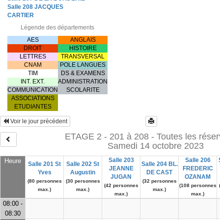
Salle 208 JACQUES
CARTIER
Légende des départements
AES
ANGLAIS
DROIT
HISTOIRE
LETTRES
TRANSVERSAL
CNAM
POLE LANGUES
TIM
DS & EXAMENS
INT. EXT.
ADMINISTRATION
COMMUNICATION
SCOLARITE
ASSOCIATIONS
ETUDIANTES
Voir le jour précédent
ETAGE 2 - 201 à 208 - Toutes les réser
Samedi 14 octobre 2023
Salle 203
Salle 206
Heure
Salle 201 St
Salle 202 St
Salle 204 BL.
JEANNE
FREDERIC
Yves
Augustin
DE CAST
JUGAN
OZANAM
(80 personnes
(30 personnes
(32 personnes
(42 personnes
(108 personnes
max.)
max.)
max.)
max.)
max.)
08:00 -
08:30