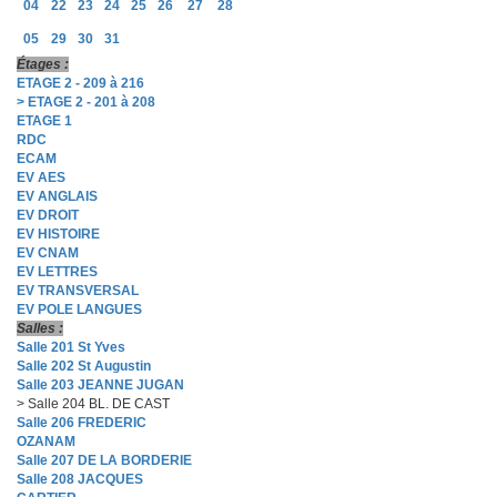
04
22
23
24
25
26
27
28
05
29
30
31
Étages :
ETAGE 2 - 209 à 216
> ETAGE 2 - 201 à 208
ETAGE 1
RDC
ECAM
EV AES
EV ANGLAIS
EV DROIT
EV HISTOIRE
EV CNAM
EV LETTRES
EV TRANSVERSAL
EV POLE LANGUES
Salles :
Salle 201 St Yves
Salle 202 St Augustin
Salle 203 JEANNE JUGAN
> Salle 204 BL. DE CAST
Salle 206 FREDERIC
OZANAM
Salle 207 DE LA BORDERIE
Salle 208 JACQUES