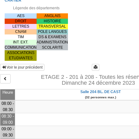
CARTIER
Légende des départements
AES
ANGLAIS
DROIT
HISTOIRE
LETTRES
TRANSVERSAL
CNAM
POLE LANGUES
TIM
DS & EXAMENS
INT. EXT.
ADMINISTRATION
COMMUNICATION
SCOLARITE
ASSOCIATIONS
ETUDIANTES
Voir le jour précédent
ETAGE 2 - 201 à 208 - Toutes les réser
Dimanche 24 décembre 2023
Salle 204 BL. DE CAST
Heure
(32 personnes max.)
08:00 -
08:30
08:30 -
09:00
09:00 -
09:30