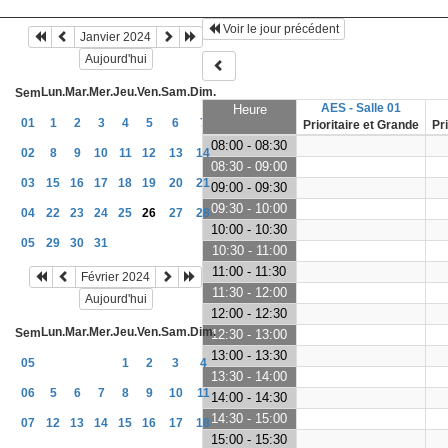
Voir le jour précédent
Janvier 2024
Aujourd'hui
Lun.
Mar.
Mer.
Jeu.
Ven.
Sam.
Dim.
Sem
AES - Salle 01
Heure
01
1
2
3
4
5
6
7
Prioritaire et Grande
Pr
08:00 - 08:30
02
8
9
10
11
12
13
14
08:30 - 09:00
03
15
16
17
18
19
20
21
09:00 - 09:30
09:30 - 10:00
04
22
23
24
25
26
27
28
10:00 - 10:30
05
29
30
31
10:30 - 11:00
11:00 - 11:30
Février 2024
11:30 - 12:00
Aujourd'hui
12:00 - 12:30
Lun.
Mar.
Mer.
Jeu.
Ven.
Sam.
Dim.
Sem
12:30 - 13:00
13:00 - 13:30
05
1
2
3
4
13:30 - 14:00
06
5
6
7
8
9
10
11
14:00 - 14:30
14:30 - 15:00
07
12
13
14
15
16
17
18
15:00 - 15:30