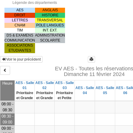
Légende des départements
AES
ANGLAIS
DROIT
HISTOIRE
LETTRES
TRANSVERSAL
CNAM
POLE LANGUES
TIM
INT. EXT.
DS & EXAMENS
ADMINISTRATION
COMMUNICATION
SCOLARITE
ASSOCIATIONS
ETUDIANTES
Voir le jour précédent
EV AES - Toutes les réservation
Dimanche 11 février 2024
AES - Salle
AES - Salle
AES - Salle
Heure
01
02
03
AES - Salle
AES - Salle
AES - Sall
Prioritaire
Prioritaire
Prioritaire
04
05
06
et Grande
et Grande
et Petite
08:00 -
08:30
08:30 -
09:00
09:00 -