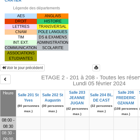
CARTIER
Légende des départements
AES
ANGLAIS
DROIT
HISTOIRE
LETTRES
TRANSVERSAL
CNAM
POLE LANGUES
TIM
DS & EXAMENS
INT. EXT.
ADMINISTRATION
COMMUNICATION
SCOLARITE
ASSOCIATIONS
ETUDIANTES
Voir le jour précédent
ETAGE 2 - 201 à 208 - Toutes les réser
Lundi 05 février 2024
Salle 203
Salle 206
Heure
Salle 201 St
Salle 202 St
Salle 204 BL.
JEANNE
FREDERIC
Yves
Augustin
DE CAST
JUGAN
OZANAM
(80 personnes
(30 personnes
(32 personnes
(42 personnes
(108 personnes
max.)
max.)
max.)
max.)
max.)
08:00 -
08:30
08:30 -
09:00