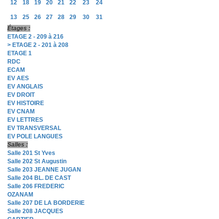
12
18
19
20
21
22
23
24
13
25
26
27
28
29
30
31
Étages :
ETAGE 2 - 209 à 216
> ETAGE 2 - 201 à 208
ETAGE 1
RDC
ECAM
EV AES
EV ANGLAIS
EV DROIT
EV HISTOIRE
EV CNAM
EV LETTRES
EV TRANSVERSAL
EV POLE LANGUES
Salles :
Salle 201 St Yves
Salle 202 St Augustin
Salle 203 JEANNE JUGAN
Salle 204 BL. DE CAST
Salle 206 FREDERIC
OZANAM
Salle 207 DE LA BORDERIE
Salle 208 JACQUES