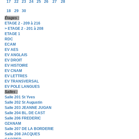
17
22
23
24
25
26
27
28
18
29
30
Étages :
ETAGE 2 - 209 à 216
> ETAGE 2 - 201 à 208
ETAGE 1
RDC
ECAM
EV AES
EV ANGLAIS
EV DROIT
EV HISTOIRE
EV CNAM
EV LETTRES
EV TRANSVERSAL
EV POLE LANGUES
Salles :
Salle 201 St Yves
Salle 202 St Augustin
Salle 203 JEANNE JUGAN
Salle 204 BL. DE CAST
Salle 206 FREDERIC
OZANAM
Salle 207 DE LA BORDERIE
Salle 208 JACQUES