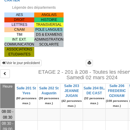
CARTIER
Légende des départements
AES
ANGLAIS
DROIT
HISTOIRE
LETTRES
TRANSVERSAL
CNAM
POLE LANGUES
TIM
DS & EXAMENS
INT. EXT.
ADMINISTRATION
COMMUNICATION
SCOLARITE
ASSOCIATIONS
ETUDIANTES
Voir le jour précédent
ETAGE 2 - 201 à 208 - Toutes les réser
Samedi 02 mars 2024
Salle 203
Salle 206
Heure
Salle 201 St
Salle 202 St
Salle 204 BL.
JEANNE
FREDERIC
Yves
Augustin
DE CAST
JUGAN
OZANAM
(80 personnes
(30 personnes
(32 personnes
(42 personnes
(108 personnes
max.)
max.)
max.)
max.)
max.)
08:00 -
08:30
08:30 -
09:00