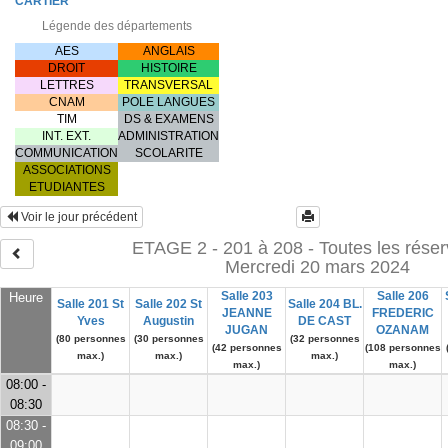
CARTIER
Légende des départements
AES
ANGLAIS
DROIT
HISTOIRE
LETTRES
TRANSVERSAL
CNAM
POLE LANGUES
TIM
DS & EXAMENS
INT. EXT.
ADMINISTRATION
COMMUNICATION
SCOLARITE
ASSOCIATIONS
ETUDIANTES
Voir le jour précédent
ETAGE 2 - 201 à 208 - Toutes les réser
Mercredi 20 mars 2024
Salle 203
Salle 206
Heure
Salle 201 St
Salle 202 St
Salle 204 BL.
JEANNE
FREDERIC
Yves
Augustin
DE CAST
JUGAN
OZANAM
(80 personnes
(30 personnes
(32 personnes
(42 personnes
(108 personnes
max.)
max.)
max.)
max.)
max.)
08:00 -
08:30
08:30 -
09:00