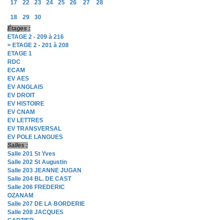
17
22
23
24
25
26
27
28
18
29
30
Étages :
ETAGE 2 - 209 à 216
> ETAGE 2 - 201 à 208
ETAGE 1
RDC
ECAM
EV AES
EV ANGLAIS
EV DROIT
EV HISTOIRE
EV CNAM
EV LETTRES
EV TRANSVERSAL
EV POLE LANGUES
Salles :
Salle 201 St Yves
Salle 202 St Augustin
Salle 203 JEANNE JUGAN
Salle 204 BL. DE CAST
Salle 206 FREDERIC
OZANAM
Salle 207 DE LA BORDERIE
Salle 208 JACQUES