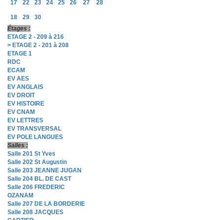
17
22
23
24
25
26
27
28
18
29
30
Étages :
ETAGE 2 - 209 à 216
> ETAGE 2 - 201 à 208
ETAGE 1
RDC
ECAM
EV AES
EV ANGLAIS
EV DROIT
EV HISTOIRE
EV CNAM
EV LETTRES
EV TRANSVERSAL
EV POLE LANGUES
Salles :
Salle 201 St Yves
Salle 202 St Augustin
Salle 203 JEANNE JUGAN
Salle 204 BL. DE CAST
Salle 206 FREDERIC
OZANAM
Salle 207 DE LA BORDERIE
Salle 208 JACQUES