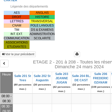
CARTIER
Légende des départements
AES
ANGLAIS
DROIT
HISTOIRE
LETTRES
TRANSVERSAL
CNAM
POLE LANGUES
TIM
DS & EXAMENS
INT. EXT.
ADMINISTRATION
COMMUNICATION
SCOLARITE
ASSOCIATIONS
ETUDIANTES
Voir le jour précédent
ETAGE 2 - 201 à 208 - Toutes les réser
Dimanche 24 mars 2024
Salle 203
Salle 206
Heure
Salle 201 St
Salle 202 St
Salle 204 BL.
JEANNE
FREDERIC
Yves
Augustin
DE CAST
JUGAN
OZANAM
(80 personnes
(30 personnes
(32 personnes
(42 personnes
(108 personnes
max.)
max.)
max.)
max.)
max.)
08:00 -
08:30
08:30 -
09:00