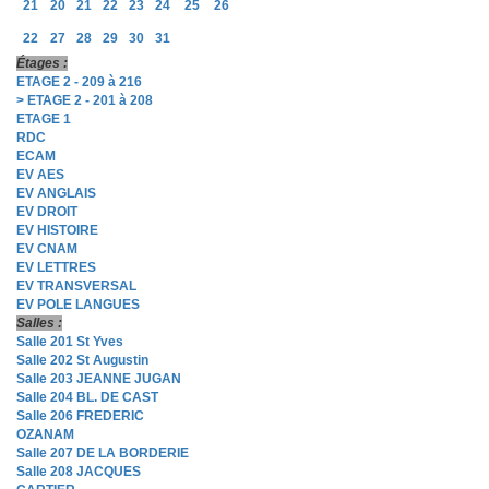
21
20
21
22
23
24
25
26
22
27
28
29
30
31
Étages :
ETAGE 2 - 209 à 216
> ETAGE 2 - 201 à 208
ETAGE 1
RDC
ECAM
EV AES
EV ANGLAIS
EV DROIT
EV HISTOIRE
EV CNAM
EV LETTRES
EV TRANSVERSAL
EV POLE LANGUES
Salles :
Salle 201 St Yves
Salle 202 St Augustin
Salle 203 JEANNE JUGAN
Salle 204 BL. DE CAST
Salle 206 FREDERIC
OZANAM
Salle 207 DE LA BORDERIE
Salle 208 JACQUES