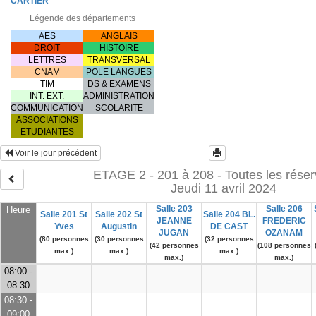
CARTIER
Légende des départements
AES
ANGLAIS
DROIT
HISTOIRE
LETTRES
TRANSVERSAL
CNAM
POLE LANGUES
TIM
DS & EXAMENS
INT. EXT.
ADMINISTRATION
COMMUNICATION
SCOLARITE
ASSOCIATIONS
ETUDIANTES
Voir le jour précédent
ETAGE 2 - 201 à 208 - Toutes les réser
Jeudi 11 avril 2024
Salle 203
Salle 206
Heure
Salle 201 St
Salle 202 St
Salle 204 BL.
JEANNE
FREDERIC
Yves
Augustin
DE CAST
JUGAN
OZANAM
(80 personnes
(30 personnes
(32 personnes
(42 personnes
(108 personnes
max.)
max.)
max.)
max.)
max.)
08:00 -
08:30
08:30 -
09:00