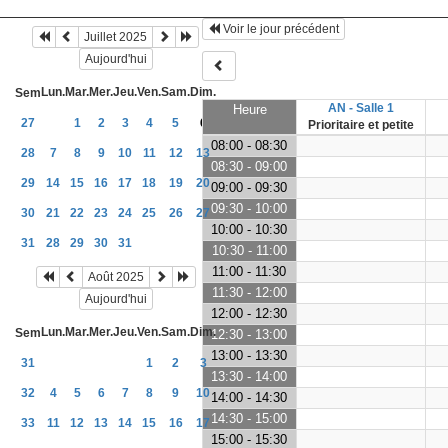
Voir le jour précédent
Juillet 2025
Aujourd'hui
Lun.
Mar.
Mer.
Jeu.
Ven.
Sam.
Dim.
Sem
AN - Salle 1
Heure
27
1
2
3
4
5
6
Prioritaire et petite
08:00 - 08:30
28
7
8
9
10
11
12
13
08:30 - 09:00
29
14
15
16
17
18
19
20
09:00 - 09:30
09:30 - 10:00
30
21
22
23
24
25
26
27
10:00 - 10:30
31
28
29
30
31
10:30 - 11:00
11:00 - 11:30
Août 2025
11:30 - 12:00
Aujourd'hui
12:00 - 12:30
Lun.
Mar.
Mer.
Jeu.
Ven.
Sam.
Dim.
Sem
12:30 - 13:00
13:00 - 13:30
31
1
2
3
13:30 - 14:00
32
4
5
6
7
8
9
10
14:00 - 14:30
14:30 - 15:00
33
11
12
13
14
15
16
17
15:00 - 15:30