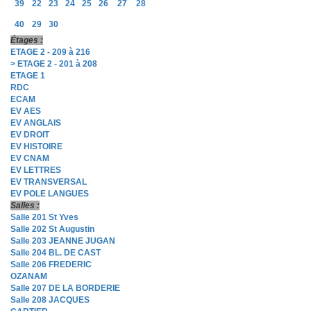
39
22
23
24
25
26
27
28
40
29
30
Étages :
ETAGE 2 - 209 à 216
> ETAGE 2 - 201 à 208
ETAGE 1
RDC
ECAM
EV AES
EV ANGLAIS
EV DROIT
EV HISTOIRE
EV CNAM
EV LETTRES
EV TRANSVERSAL
EV POLE LANGUES
Salles :
Salle 201 St Yves
Salle 202 St Augustin
Salle 203 JEANNE JUGAN
Salle 204 BL. DE CAST
Salle 206 FREDERIC
OZANAM
Salle 207 DE LA BORDERIE
Salle 208 JACQUES