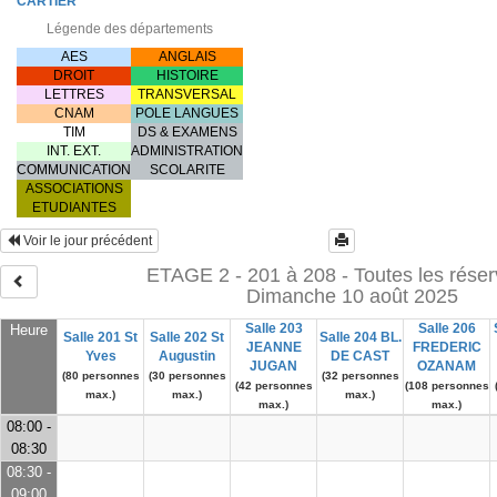
CARTIER
Légende des départements
AES
ANGLAIS
DROIT
HISTOIRE
LETTRES
TRANSVERSAL
CNAM
POLE LANGUES
TIM
DS & EXAMENS
INT. EXT.
ADMINISTRATION
COMMUNICATION
SCOLARITE
ASSOCIATIONS
ETUDIANTES
Voir le jour précédent
ETAGE 2 - 201 à 208 - Toutes les réser
Dimanche 10 août 2025
Salle 203
Salle 206
Heure
Salle 201 St
Salle 202 St
Salle 204 BL.
JEANNE
FREDERIC
Yves
Augustin
DE CAST
JUGAN
OZANAM
(80 personnes
(30 personnes
(32 personnes
(42 personnes
(108 personnes
max.)
max.)
max.)
max.)
max.)
08:00 -
08:30
08:30 -
09:00