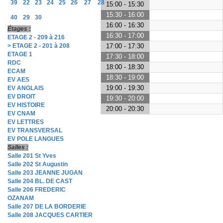
39
22
23
24
25
26
27
28
15:00 - 15:30
15:30 - 16:00
40
29
30
16:00 - 16:30
Étages :
16:30 - 17:00
ETAGE 2 - 209 à 216
> ETAGE 2 - 201 à 208
17:00 - 17:30
ETAGE 1
17:30 - 18:00
RDC
18:00 - 18:30
ECAM
18:30 - 19:00
EV AES
19:00 - 19:30
EV ANGLAIS
EV DROIT
19:30 - 20:00
EV HISTOIRE
20:00 - 20:30
EV CNAM
EV LETTRES
EV TRANSVERSAL
EV POLE LANGUES
Salles :
Salle 201 St Yves
Salle 202 St Augustin
Salle 203 JEANNE JUGAN
Salle 204 BL. DE CAST
Salle 206 FREDERIC
OZANAM
Salle 207 DE LA BORDERIE
Salle 208 JACQUES CARTIER