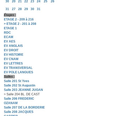
30
20
21
22
23
24
25
26
31
27
28
29
30
31
Étages :
ETAGE 2 - 209 à 216
> ETAGE 2 - 201 à 208
ETAGE 1
RDC
ECAM
EV AES
EV ANGLAIS
EV DROIT
EV HISTOIRE
EV CNAM
EV LETTRES
EV TRANSVERSAL
EV POLE LANGUES
Salles :
Salle 201 St Yves
Salle 202 St Augustin
Salle 203 JEANNE JUGAN
> Salle 204 BL. DE CAST
Salle 206 FREDERIC
OZANAM
Salle 207 DE LA BORDERIE
Salle 208 JACQUES