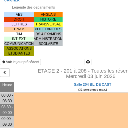
CARTIER
Légende des départements
AES
ANGLAIS
DROIT
HISTOIRE
LETTRES
TRANSVERSAL
CNAM
POLE LANGUES
TIM
DS & EXAMENS
INT. EXT.
ADMINISTRATION
COMMUNICATION
SCOLARITE
ASSOCIATIONS
ETUDIANTES
Voir le jour précédent
ETAGE 2 - 201 à 208 - Toutes les réser
Mercredi 03 juin 2026
Salle 204 BL. DE CAST
Heure
(32 personnes max.)
08:00 -
08:30
08:30 -
09:00
09:00 -
09:30