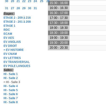
30
20
21
22
23
24
25
26
15:30 - 16:00
16:00 - 16:30
31
27
28
29
30
31
16:30 - 17:00
Étages :
ETAGE 2 - 209 à 216
17:00 - 17:30
ETAGE 2 - 201 à 208
17:30 - 18:00
ETAGE 1
18:00 - 18:30
RDC
18:30 - 19:00
ECAM
19:00 - 19:30
EV AES
EV ANGLAIS
19:30 - 20:00
EV DROIT
20:00 - 20:30
> EV HISTOIRE
EV CNAM
EV LETTRES
EV TRANSVERSAL
EV POLE LANGUES
Salles :
HI - Salle 1
HI - Salle 2
> HI - Salle 3
HI - Salle 4
HI - Salle 5
HI - Salle 6
HI - Salle 7
HI - Salle 8