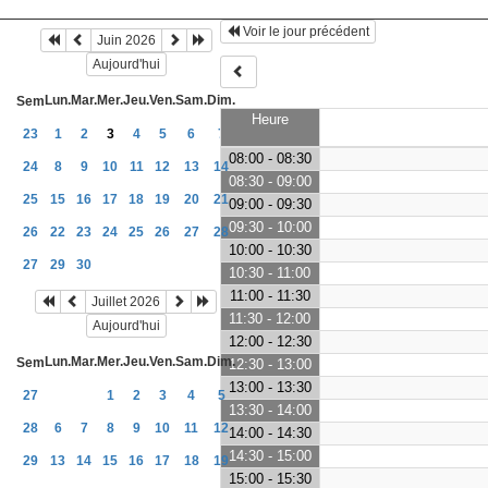
Voir le jour précédent
Juin 2026
Aujourd'hui
Lun.
Mar.
Mer.
Jeu.
Ven.
Sam.
Dim.
Sem
Heure
23
1
2
3
4
5
6
7
08:00 - 08:30
24
8
9
10
11
12
13
14
08:30 - 09:00
25
15
16
17
18
19
20
21
09:00 - 09:30
09:30 - 10:00
26
22
23
24
25
26
27
28
10:00 - 10:30
27
29
30
10:30 - 11:00
11:00 - 11:30
Juillet 2026
11:30 - 12:00
Aujourd'hui
12:00 - 12:30
Lun.
Mar.
Mer.
Jeu.
Ven.
Sam.
Dim.
Sem
12:30 - 13:00
13:00 - 13:30
27
1
2
3
4
5
13:30 - 14:00
28
6
7
8
9
10
11
12
14:00 - 14:30
14:30 - 15:00
29
13
14
15
16
17
18
19
15:00 - 15:30