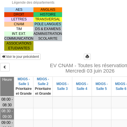
Légende des départements
AES
ANGLAIS
DROIT
HISTOIRE
LETTRES
TRANSVERSAL
CNAM
POLE LANGUES
TIM
DS & EXAMENS
INT. EXT.
ADMINISTRATION
COMMUNICATION
SCOLARITE
ASSOCIATIONS
ETUDIANTES
Voir le jour précédent
EV CNAM - Toutes les réservatio
Mercredi 03 juin 2026
MDGS -
MDGS -
Heure
Salle 1
Salle 2
MDGS -
MDGS -
MDGS -
MDGS 
Prioritaire
Prioritaire
Salle 3
Salle 4
Salle 5
Salle 6
et Grande
et Grande
08:00 -
08:30
08:30 -
09:00
09:00 -