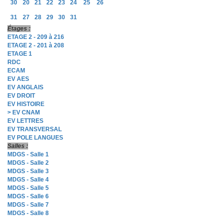
30
20
21
22
23
24
25
26
31
27
28
29
30
31
Étages :
ETAGE 2 - 209 à 216
ETAGE 2 - 201 à 208
ETAGE 1
RDC
ECAM
EV AES
EV ANGLAIS
EV DROIT
EV HISTOIRE
> EV CNAM
EV LETTRES
EV TRANSVERSAL
EV POLE LANGUES
Salles :
MDGS - Salle 1
MDGS - Salle 2
MDGS - Salle 3
MDGS - Salle 4
MDGS - Salle 5
MDGS - Salle 6
MDGS - Salle 7
MDGS - Salle 8