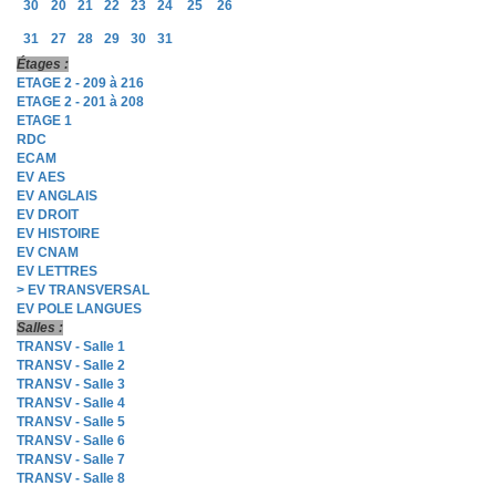
30
20
21
22
23
24
25
26
31
27
28
29
30
31
Étages :
ETAGE 2 - 209 à 216
ETAGE 2 - 201 à 208
ETAGE 1
RDC
ECAM
EV AES
EV ANGLAIS
EV DROIT
EV HISTOIRE
EV CNAM
EV LETTRES
> EV TRANSVERSAL
EV POLE LANGUES
Salles :
TRANSV - Salle 1
TRANSV - Salle 2
TRANSV - Salle 3
TRANSV - Salle 4
TRANSV - Salle 5
TRANSV - Salle 6
TRANSV - Salle 7
TRANSV - Salle 8