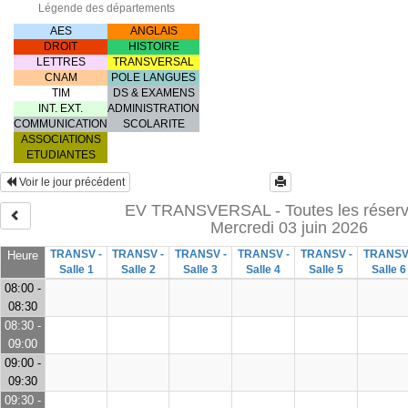
Légende des départements
AES
ANGLAIS
DROIT
HISTOIRE
LETTRES
TRANSVERSAL
CNAM
POLE LANGUES
TIM
DS & EXAMENS
INT. EXT.
ADMINISTRATION
COMMUNICATION
SCOLARITE
ASSOCIATIONS
ETUDIANTES
Voir le jour précédent
EV TRANSVERSAL - Toutes les réserv
Mercredi 03 juin 2026
TRANSV -
TRANSV -
TRANSV -
TRANSV -
TRANSV -
TRANSV
Heure
Salle 1
Salle 2
Salle 3
Salle 4
Salle 5
Salle 6
08:00 -
08:30
08:30 -
09:00
09:00 -
09:30
09:30 -