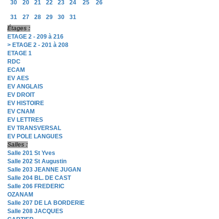
30
20
21
22
23
24
25
26
31
27
28
29
30
31
Étages :
ETAGE 2 - 209 à 216
> ETAGE 2 - 201 à 208
ETAGE 1
RDC
ECAM
EV AES
EV ANGLAIS
EV DROIT
EV HISTOIRE
EV CNAM
EV LETTRES
EV TRANSVERSAL
EV POLE LANGUES
Salles :
Salle 201 St Yves
Salle 202 St Augustin
Salle 203 JEANNE JUGAN
Salle 204 BL. DE CAST
Salle 206 FREDERIC
OZANAM
Salle 207 DE LA BORDERIE
Salle 208 JACQUES