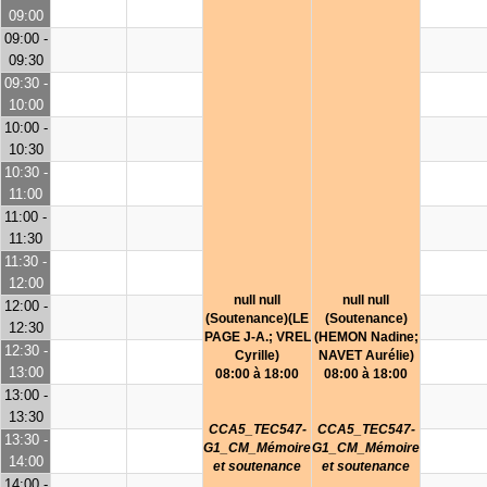
09:00
09:00 -
09:30
09:30 -
10:00
10:00 -
10:30
10:30 -
11:00
11:00 -
11:30
11:30 -
12:00
null null
null null
12:00 -
(Soutenance)(LE
(Soutenance)
12:30
PAGE J-A.; VREL
(HEMON Nadine;
12:30 -
Cyrille)
NAVET Aurélie)
13:00
08:00 à 18:00
08:00 à 18:00
13:00 -
13:30
CCA5_TEC547-
CCA5_TEC547-
13:30 -
G1_CM_Mémoire
G1_CM_Mémoire
14:00
et soutenance
et soutenance
14:00 -