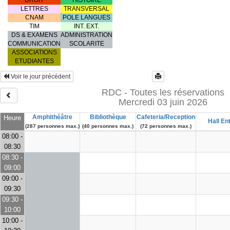
DROIT
HISTOIRE
LETTRES
TRANSVERSAL
CNAM
POLE LANGUES
TIM
INT. EXT.
DS & EXAMENS
ADMINISTRATION
COMMUNICATION
SCOLARITE
ASSOCIATIONS
ETUDIANTES
Voir le jour précédent
RDC - Toutes les réservations
Mercredi 03 juin 2026
Amphithéâtre
Bibliothèque
Cafeteria/Reception
Heure
Hall En
(287 personnes max.)
(40 personnes max.)
(72 personnes max.)
08:00 -
08:30
08:30 -
09:00
09:00 -
09:30
09:30 -
10:00
10:00 -