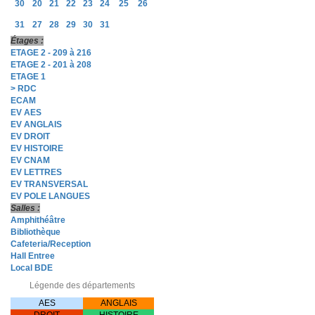
30
20
21
22
23
24
25
26
31
27
28
29
30
31
Étages :
ETAGE 2 - 209 à 216
ETAGE 2 - 201 à 208
ETAGE 1
> RDC
ECAM
EV AES
EV ANGLAIS
EV DROIT
EV HISTOIRE
EV CNAM
EV LETTRES
EV TRANSVERSAL
EV POLE LANGUES
Salles :
Amphithéâtre
Bibliothèque
Cafeteria/Reception
Hall Entree
Local BDE
Légende des départements
AES
ANGLAIS