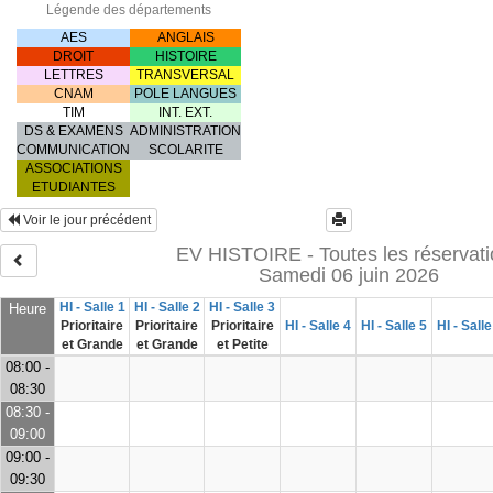
Légende des départements
AES
ANGLAIS
DROIT
HISTOIRE
LETTRES
TRANSVERSAL
CNAM
POLE LANGUES
TIM
INT. EXT.
DS & EXAMENS
ADMINISTRATION
COMMUNICATION
SCOLARITE
ASSOCIATIONS
ETUDIANTES
Voir le jour précédent
EV HISTOIRE - Toutes les réservat
Samedi 06 juin 2026
HI - Salle 1
HI - Salle 2
HI - Salle 3
Heure
Prioritaire
Prioritaire
Prioritaire
HI - Salle 4
HI - Salle 5
HI - Salle
et Grande
et Grande
et Petite
08:00 -
08:30
08:30 -
09:00
09:00 -
09:30