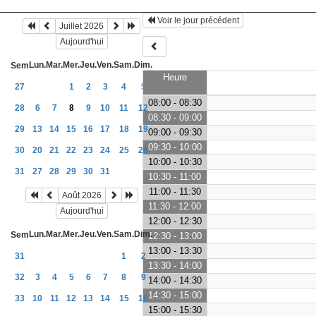
Voir le jour précédent
Juillet 2026
Aujourd'hui
Lun.
Mar.
Mer.
Jeu.
Ven.
Sam.
Dim.
Sem
Heure
27
1
2
3
4
5
08:00 - 08:30
28
6
7
8
9
10
11
12
08:30 - 09:00
29
13
14
15
16
17
18
19
09:00 - 09:30
09:30 - 10:00
30
20
21
22
23
24
25
26
10:00 - 10:30
31
27
28
29
30
31
10:30 - 11:00
11:00 - 11:30
Août 2026
11:30 - 12:00
Aujourd'hui
12:00 - 12:30
Lun.
Mar.
Mer.
Jeu.
Ven.
Sam.
Dim.
Sem
12:30 - 13:00
13:00 - 13:30
31
1
2
13:30 - 14:00
32
3
4
5
6
7
8
9
14:00 - 14:30
14:30 - 15:00
33
10
11
12
13
14
15
16
15:00 - 15:30