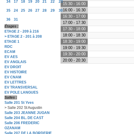
34
17
18
19
20
21
22
23
15:30 - 16:00
16:00 - 16:30
35
24
25
26
27
28
29
30
16:30 - 17:00
36
31
17:00 - 17:30
Étages :
17:30 - 18:00
ETAGE 2 - 209 à 216
18:00 - 18:30
> ETAGE 2 - 201 à 208
18:30 - 19:00
ETAGE 1
RDC
19:00 - 19:30
ECAM
19:30 - 20:00
EV AES
20:00 - 20:30
EV ANGLAIS
EV DROIT
EV HISTOIRE
EV CNAM
EV LETTRES
EV TRANSVERSAL
EV POLE LANGUES
Salles :
Salle 201 St Yves
> Salle 202 St Augustin
Salle 203 JEANNE JUGAN
Salle 204 BL. DE CAST
Salle 206 FREDERIC
OZANAM
Salle 207 DE LA BORDERIE