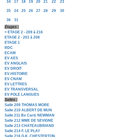
34
17
18
19
20
21
22
23
35
24
25
26
27
28
29
30
36
31
Étages :
> ETAGE 2 - 209 à 216
ETAGE 2 - 201 à 208
ETAGE 1
RDC
ECAM
EV AES
EV ANGLAIS
EV DROIT
EV HISTOIRE
EV CNAM
EV LETTRES
EV TRANSVERSAL
EV POLE LANGUES
Salles :
Salle 209 THOMAS MORE
Salle 210 ALBERT DE MUN
Salle 211 Bx Card. NEWMAN
Salle 212 MME DE SEVIGNE
Salle 213 CHATEAUBRIAND
Salle 214 F. LE PLAY
Salle 216 G.K. CHESTERTON