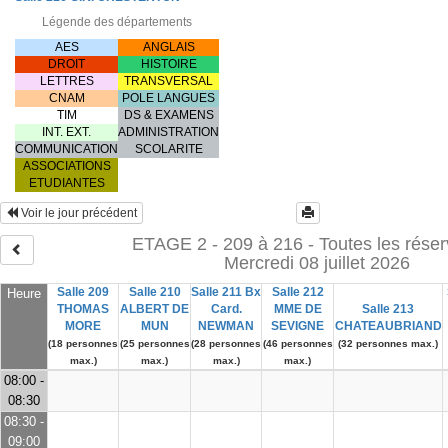
Légende des départements
AES
ANGLAIS
DROIT
HISTOIRE
LETTRES
TRANSVERSAL
CNAM
POLE LANGUES
TIM
DS & EXAMENS
INT. EXT.
ADMINISTRATION
COMMUNICATION
SCOLARITE
ASSOCIATIONS
ETUDIANTES
Voir le jour précédent
ETAGE 2 - 209 à 216 - Toutes les réser
Mercredi 08 juillet 2026
Salle 209
Salle 210
Salle 211 Bx
Salle 212
Heure
THOMAS
ALBERT DE
Card.
MME DE
Salle 213
MORE
MUN
NEWMAN
SEVIGNE
CHATEAUBRIAND
(18 personnes
(25 personnes
(28 personnes
(46 personnes
(32 personnes max.)
max.)
max.)
max.)
max.)
08:00 -
08:30
08:30 -
09:00