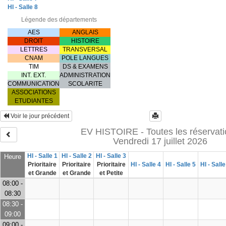
HI - Salle 8
Légende des départements
AES
ANGLAIS
DROIT
HISTOIRE
LETTRES
TRANSVERSAL
CNAM
POLE LANGUES
TIM
DS & EXAMENS
INT. EXT.
ADMINISTRATION
COMMUNICATION
SCOLARITE
ASSOCIATIONS
ETUDIANTES
Voir le jour précédent
EV HISTOIRE - Toutes les réservat
Vendredi 17 juillet 2026
HI - Salle 1
HI - Salle 2
HI - Salle 3
Heure
Prioritaire
Prioritaire
Prioritaire
HI - Salle 4
HI - Salle 5
HI - Salle
et Grande
et Grande
et Petite
08:00 -
08:30
08:30 -
09:00
09:00 -