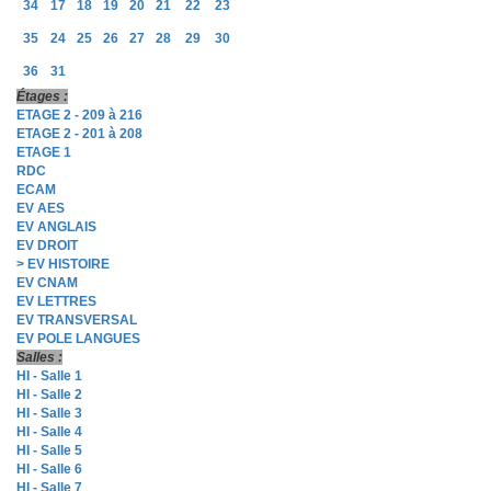
34
17
18
19
20
21
22
23
35
24
25
26
27
28
29
30
36
31
Étages :
ETAGE 2 - 209 à 216
ETAGE 2 - 201 à 208
ETAGE 1
RDC
ECAM
EV AES
EV ANGLAIS
EV DROIT
> EV HISTOIRE
EV CNAM
EV LETTRES
EV TRANSVERSAL
EV POLE LANGUES
Salles :
HI - Salle 1
HI - Salle 2
HI - Salle 3
HI - Salle 4
HI - Salle 5
HI - Salle 6
HI - Salle 7