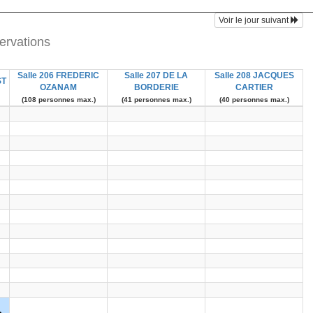
Voir le jour suivant
ervations
Salle 206 FREDERIC
Salle 207 DE LA
Salle 208 JACQUES
ST
OZANAM
BORDERIE
CARTIER
(108 personnes max.)
(41 personnes max.)
(40 personnes max.)