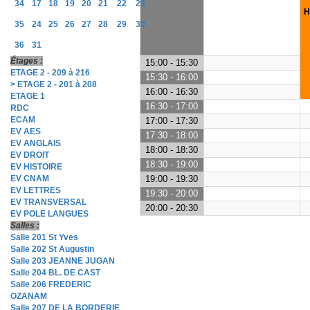
34
17
18
19
20
21
22
23
H
35
24
25
26
27
28
29
30
36
31
Étages :
15:00 - 15:30
ETAGE 2 - 209 à 216
15:30 - 16:00
> ETAGE 2 - 201 à 208
16:00 - 16:30
ETAGE 1
16:30 - 17:00
RDC
ECAM
17:00 - 17:30
EV AES
17:30 - 18:00
EV ANGLAIS
18:00 - 18:30
EV DROIT
18:30 - 19:00
EV HISTOIRE
EV CNAM
19:00 - 19:30
EV LETTRES
19:30 - 20:00
EV TRANSVERSAL
20:00 - 20:30
EV POLE LANGUES
Salles :
Salle 201 St Yves
Salle 202 St Augustin
Salle 203 JEANNE JUGAN
Salle 204 BL. DE CAST
Salle 206 FREDERIC
OZANAM
Salle 207 DE LA BORDERIE