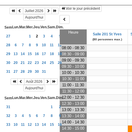
Voir le jour précédent
Juillet 2026
Aujourd'hui
Lun.
Mar.
Mer.
Jeu.
Ven.
Sam.
Dim.
Sem
Heure
Salle 201 St Yves
27
1
2
3
4
5
(80 personnes max.)
28
6
7
8
9
10
11
12
08:00 - 08:30
29
13
14
15
16
17
18
19
08:30 - 09:00
09:00 - 09:30
30
20
21
22
23
24
25
26
09:30 - 10:00
31
27
28
29
30
31
10:00 - 10:30
10:30 - 11:00
Août 2026
11:00 - 11:30
Aujourd'hui
11:30 - 12:00
12:00 - 12:30
Lun.
Mar.
Mer.
Jeu.
Ven.
Sam.
Dim.
Sem
12:30 - 13:00
31
1
2
13:00 - 13:30
32
3
4
5
6
7
8
9
13:30 - 14:00
14:00 - 14:30
33
10
11
12
13
14
15
16
14:30 - 15:00