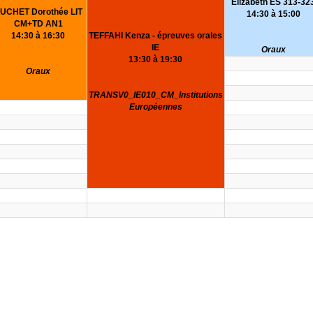
Elizabeth ES 313-32
UCHET Dorothée LIT
14:30 à 15:00
CM+TD AN1
TEFFAHI Kenza - épreuves orales
14:30 à 16:30
IE
Oraux
13:30 à 19:30
Oraux
TRANSV0_IE010_CM_Institutions
Européennes