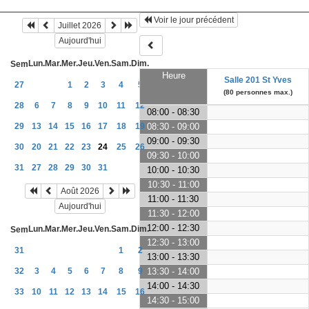
Voir le jour précédent
Juillet 2026
Aujourd'hui
Lun.
Mar.
Mer.
Jeu.
Ven.
Sam.
Dim.
Sem
Heure
Salle 201 St Yves
27
1
2
3
4
5
(80 personnes max.)
28
6
7
8
9
10
11
12
08:00 - 08:30
29
13
14
15
16
17
18
19
08:30 - 09:00
09:00 - 09:30
30
20
21
22
23
24
25
26
09:30 - 10:00
31
27
28
29
30
31
10:00 - 10:30
10:30 - 11:00
Août 2026
11:00 - 11:30
Aujourd'hui
11:30 - 12:00
12:00 - 12:30
Lun.
Mar.
Mer.
Jeu.
Ven.
Sam.
Dim.
Sem
12:30 - 13:00
31
1
2
13:00 - 13:30
32
3
4
5
6
7
8
9
13:30 - 14:00
14:00 - 14:30
33
10
11
12
13
14
15
16
14:30 - 15:00