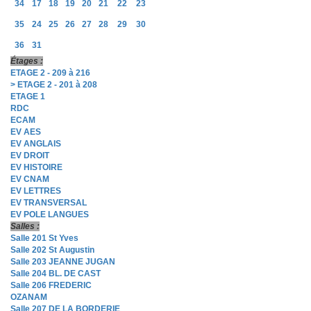
34
17
18
19
20
21
22
23
35
24
25
26
27
28
29
30
36
31
Étages :
ETAGE 2 - 209 à 216
> ETAGE 2 - 201 à 208
ETAGE 1
RDC
ECAM
EV AES
EV ANGLAIS
EV DROIT
EV HISTOIRE
EV CNAM
EV LETTRES
EV TRANSVERSAL
EV POLE LANGUES
Salles :
Salle 201 St Yves
Salle 202 St Augustin
Salle 203 JEANNE JUGAN
Salle 204 BL. DE CAST
Salle 206 FREDERIC
OZANAM
Salle 207 DE LA BORDERIE