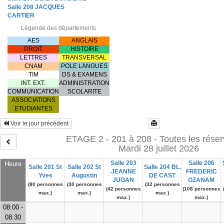
Salle 208 JACQUES
CARTIER
Légende des départements
AES
ANGLAIS
DROIT
HISTOIRE
LETTRES
TRANSVERSAL
CNAM
POLE LANGUES
TIM
DS & EXAMENS
INT. EXT.
ADMINISTRATION
COMMUNICATION
SCOLARITE
ASSOCIATIONS
ETUDIANTES
Voir le jour précédent
ETAGE 2 - 201 à 208 - Toutes les réser
Mardi 28 juillet 2026
Salle 203
Salle 206
Heure
Salle 201 St
Salle 202 St
Salle 204 BL.
JEANNE
FREDERIC
Yves
Augustin
DE CAST
JUGAN
OZANAM
(80 personnes
(30 personnes
(32 personnes
(42 personnes
(108 personnes
max.)
max.)
max.)
max.)
max.)
08:00 -
08:30