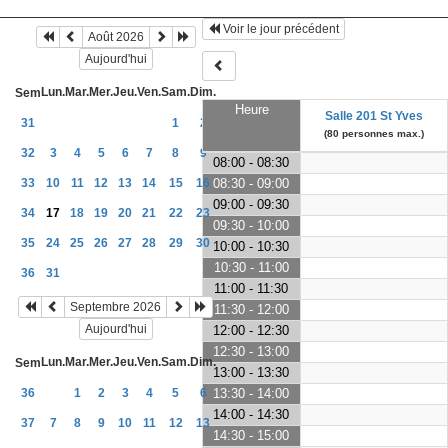
Voir le jour précédent
Août 2026
Aujourd'hui
Lun.
Mar.
Mer.
Jeu.
Ven.
Sam.
Dim.
Sem
Heure
Salle 201 St Yves
31
1
2
(80 personnes max.)
32
3
4
5
6
7
8
9
08:00 - 08:30
33
10
11
12
13
14
15
16
08:30 - 09:00
09:00 - 09:30
34
17
18
19
20
21
22
23
09:30 - 10:00
35
24
25
26
27
28
29
30
10:00 - 10:30
10:30 - 11:00
36
31
11:00 - 11:30
Septembre 2026
11:30 - 12:00
Aujourd'hui
12:00 - 12:30
12:30 - 13:00
Lun.
Mar.
Mer.
Jeu.
Ven.
Sam.
Dim.
Sem
13:00 - 13:30
36
1
2
3
4
5
6
13:30 - 14:00
14:00 - 14:30
37
7
8
9
10
11
12
13
14:30 - 15:00