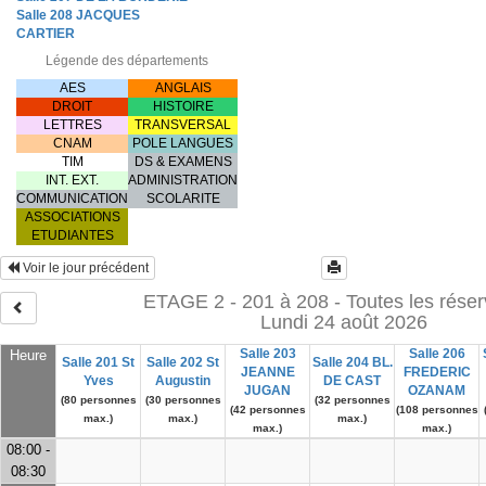
Salle 208 JACQUES
CARTIER
Légende des départements
AES
ANGLAIS
DROIT
HISTOIRE
LETTRES
TRANSVERSAL
CNAM
POLE LANGUES
TIM
DS & EXAMENS
INT. EXT.
ADMINISTRATION
COMMUNICATION
SCOLARITE
ASSOCIATIONS
ETUDIANTES
Voir le jour précédent
ETAGE 2 - 201 à 208 - Toutes les réser
Lundi 24 août 2026
Salle 203
Salle 206
Heure
Salle 201 St
Salle 202 St
Salle 204 BL.
JEANNE
FREDERIC
Yves
Augustin
DE CAST
JUGAN
OZANAM
(80 personnes
(30 personnes
(32 personnes
(42 personnes
(108 personnes
max.)
max.)
max.)
max.)
max.)
08:00 -
08:30