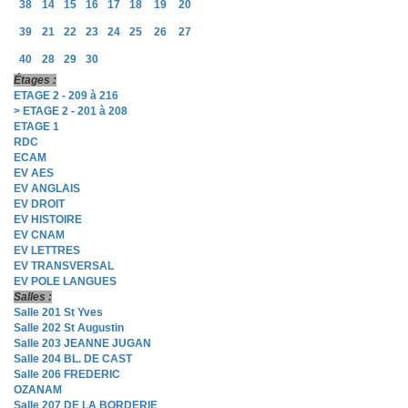
38
14
15
16
17
18
19
20
39
21
22
23
24
25
26
27
40
28
29
30
Étages :
ETAGE 2 - 209 à 216
> ETAGE 2 - 201 à 208
ETAGE 1
RDC
ECAM
EV AES
EV ANGLAIS
EV DROIT
EV HISTOIRE
EV CNAM
EV LETTRES
EV TRANSVERSAL
EV POLE LANGUES
Salles :
Salle 201 St Yves
Salle 202 St Augustin
Salle 203 JEANNE JUGAN
Salle 204 BL. DE CAST
Salle 206 FREDERIC
OZANAM
Salle 207 DE LA BORDERIE