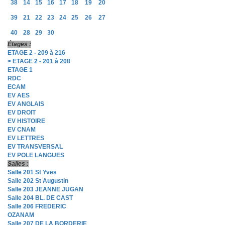
38
14
15
16
17
18
19
20
39
21
22
23
24
25
26
27
40
28
29
30
Étages :
ETAGE 2 - 209 à 216
> ETAGE 2 - 201 à 208
ETAGE 1
RDC
ECAM
EV AES
EV ANGLAIS
EV DROIT
EV HISTOIRE
EV CNAM
EV LETTRES
EV TRANSVERSAL
EV POLE LANGUES
Salles :
Salle 201 St Yves
Salle 202 St Augustin
Salle 203 JEANNE JUGAN
Salle 204 BL. DE CAST
Salle 206 FREDERIC
OZANAM
Salle 207 DE LA BORDERIE