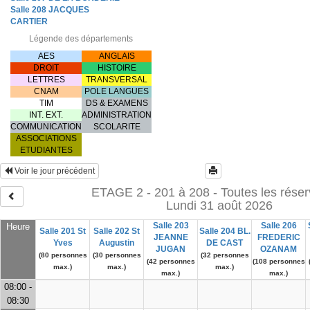
Salle 208 JACQUES
CARTIER
Légende des départements
AES
ANGLAIS
DROIT
HISTOIRE
LETTRES
TRANSVERSAL
CNAM
POLE LANGUES
TIM
DS & EXAMENS
INT. EXT.
ADMINISTRATION
COMMUNICATION
SCOLARITE
ASSOCIATIONS
ETUDIANTES
Voir le jour précédent
ETAGE 2 - 201 à 208 - Toutes les réser
Lundi 31 août 2026
Salle 203
Salle 206
Heure
Salle 201 St
Salle 202 St
Salle 204 BL.
JEANNE
FREDERIC
Yves
Augustin
DE CAST
JUGAN
OZANAM
(80 personnes
(30 personnes
(32 personnes
(42 personnes
(108 personnes
max.)
max.)
max.)
max.)
max.)
08:00 -
08:30