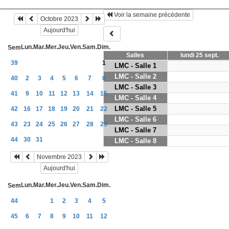
Voir la semaine précédente
Octobre 2023
Aujourd'hui
Lun.
Mar.
Mer.
Jeu.
Ven.
Sam.
Dim.
Sem
Salles
lundi 25 sept.
39
1
LMC - Salle 1
LMC - Salle 2
40
2
3
4
5
6
7
8
LMC - Salle 3
41
9
10
11
12
13
14
15
LMC - Salle 4
LMC - Salle 5
42
16
17
18
19
20
21
22
LMC - Salle 6
43
23
24
25
26
27
28
29
LMC - Salle 7
44
30
31
LMC - Salle 8
Novembre 2023
Aujourd'hui
Lun.
Mar.
Mer.
Jeu.
Ven.
Sam.
Dim.
Sem
44
1
2
3
4
5
45
6
7
8
9
10
11
12