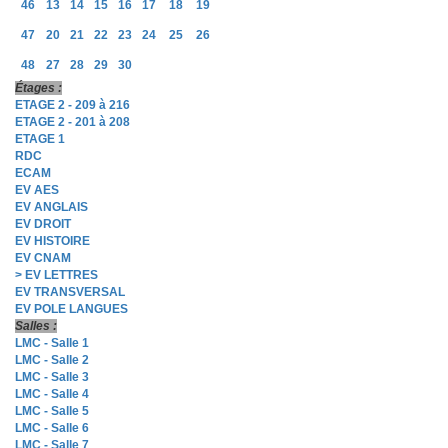
46
13
14
15
16
17
18
19
47
20
21
22
23
24
25
26
48
27
28
29
30
Étages :
ETAGE 2 - 209 à 216
ETAGE 2 - 201 à 208
ETAGE 1
RDC
ECAM
EV AES
EV ANGLAIS
EV DROIT
EV HISTOIRE
EV CNAM
> EV LETTRES
EV TRANSVERSAL
EV POLE LANGUES
Salles :
LMC - Salle 1
LMC - Salle 2
LMC - Salle 3
LMC - Salle 4
LMC - Salle 5
LMC - Salle 6
LMC - Salle 7