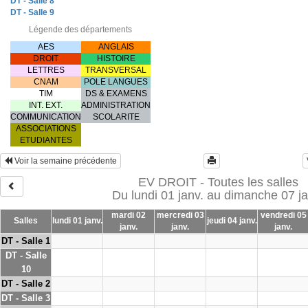
DT - Salle 8
DT - Salle 9
Légende des départements
AES
ANGLAIS
DROIT
HISTOIRE
LETTRES
TRANSVERSAL
CNAM
POLE LANGUES
TIM
DS & EXAMENS
INT. EXT.
ADMINISTRATION
COMMUNICATION
SCOLARITE
ASSOCIATIONS
ETUDIANTES
Voir la semaine précédente
EV DROIT - Toutes les salles
Du lundi 01 janv. au dimanche 07 ja
mardi 02
mercredi 03
vendredi 05
Salles
lundi 01 janv.
jeudi 04 janv.
janv.
janv.
janv.
DT - Salle 1
DT - Salle
10
DT - Salle 2
DT - Salle 3