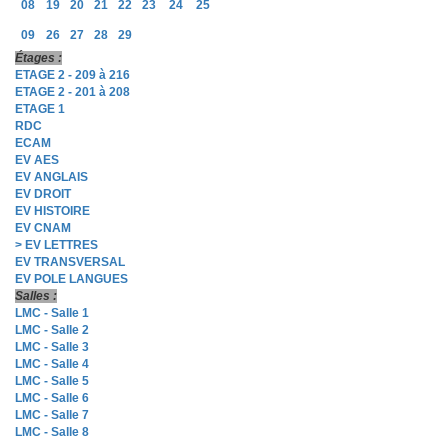
08
19
20
21
22
23
24
25
09
26
27
28
29
Étages :
ETAGE 2 - 209 à 216
ETAGE 2 - 201 à 208
ETAGE 1
RDC
ECAM
EV AES
EV ANGLAIS
EV DROIT
EV HISTOIRE
EV CNAM
> EV LETTRES
EV TRANSVERSAL
EV POLE LANGUES
Salles :
LMC - Salle 1
LMC - Salle 2
LMC - Salle 3
LMC - Salle 4
LMC - Salle 5
LMC - Salle 6
LMC - Salle 7
LMC - Salle 8