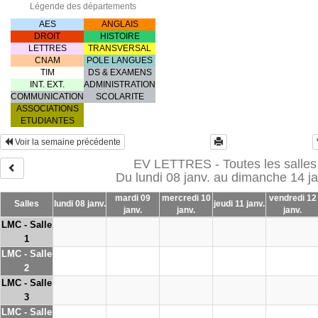
Légende des départements
AES
ANGLAIS
DROIT
HISTOIRE
LETTRES
TRANSVERSAL
CNAM
POLE LANGUES
TIM
DS & EXAMENS
INT. EXT.
ADMINISTRATION
COMMUNICATION
SCOLARITE
ASSOCIATIONS
ETUDIANTES
Voir la semaine précédente
EV LETTRES - Toutes les salles
Du lundi 08 janv. au dimanche 14 ja
mardi 09
mercredi 10
vendredi 12
Salles
lundi 08 janv.
jeudi 11 janv.
janv.
janv.
janv.
LMC - Salle
1
LMC - Salle
2
LMC - Salle
3
LMC - Salle