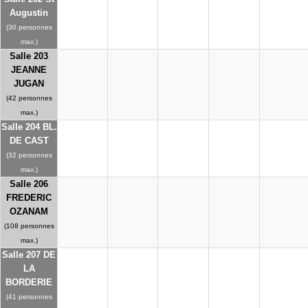
Augustin
(30 personnes
max.)
Salle 203
JEANNE
JUGAN
(42 personnes
max.)
Salle 204 BL.
DE CAST
(32 personnes
max.)
Salle 206
FREDERIC
OZANAM
(108 personnes
max.)
Salle 207 DE
LA
BORDERIE
(41 personnes