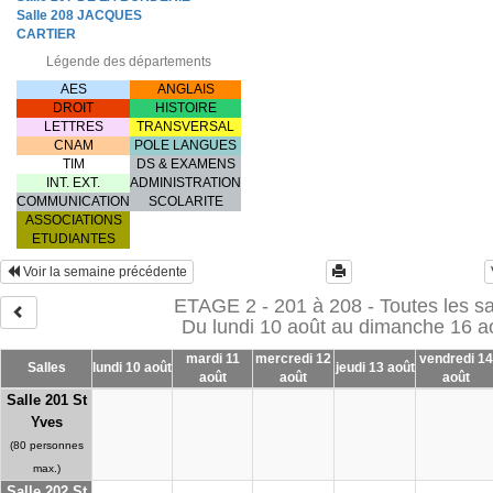
Salle 208 JACQUES
CARTIER
Légende des départements
AES
ANGLAIS
DROIT
HISTOIRE
LETTRES
TRANSVERSAL
CNAM
POLE LANGUES
TIM
DS & EXAMENS
INT. EXT.
ADMINISTRATION
COMMUNICATION
SCOLARITE
ASSOCIATIONS
ETUDIANTES
Voir la semaine précédente
ETAGE 2 - 201 à 208 - Toutes les sa
Du lundi 10 août au dimanche 16 a
mardi 11
mercredi 12
vendredi 14
Salles
lundi 10 août
jeudi 13 août
août
août
août
Salle 201 St
Yves
(80 personnes
max.)
Salle 202 St