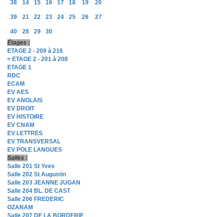
38
14
15
16
17
18
19
20
39
21
22
23
24
25
26
27
40
28
29
30
Étages :
ETAGE 2 - 209 à 216
> ETAGE 2 - 201 à 208
ETAGE 1
RDC
ECAM
EV AES
EV ANGLAIS
EV DROIT
EV HISTOIRE
EV CNAM
EV LETTRES
EV TRANSVERSAL
EV POLE LANGUES
Salles :
Salle 201 St Yves
Salle 202 St Augustin
Salle 203 JEANNE JUGAN
Salle 204 BL. DE CAST
Salle 206 FREDERIC
OZANAM
Salle 207 DE LA BORDERIE