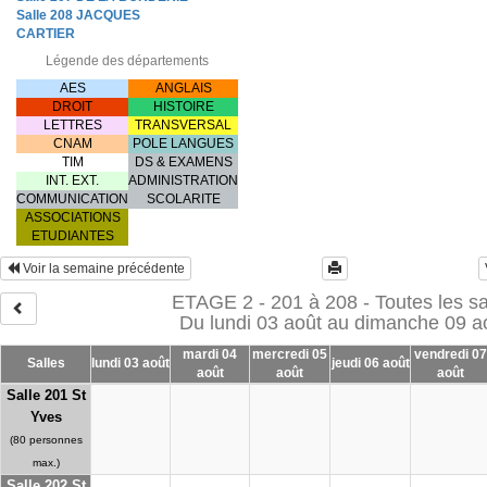
Salle 208 JACQUES
CARTIER
Légende des départements
AES
ANGLAIS
DROIT
HISTOIRE
LETTRES
TRANSVERSAL
CNAM
POLE LANGUES
TIM
DS & EXAMENS
INT. EXT.
ADMINISTRATION
COMMUNICATION
SCOLARITE
ASSOCIATIONS
ETUDIANTES
Voir la semaine précédente
ETAGE 2 - 201 à 208 - Toutes les sa
Du lundi 03 août au dimanche 09 a
mardi 04
mercredi 05
vendredi 07
Salles
lundi 03 août
jeudi 06 août
août
août
août
Salle 201 St
Yves
(80 personnes
max.)
Salle 202 St