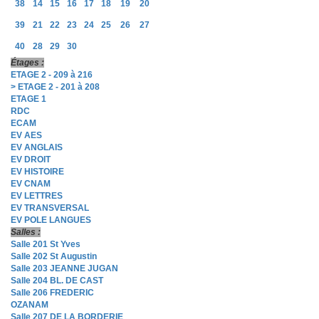
38
14
15
16
17
18
19
20
39
21
22
23
24
25
26
27
40
28
29
30
Étages :
ETAGE 2 - 209 à 216
> ETAGE 2 - 201 à 208
ETAGE 1
RDC
ECAM
EV AES
EV ANGLAIS
EV DROIT
EV HISTOIRE
EV CNAM
EV LETTRES
EV TRANSVERSAL
EV POLE LANGUES
Salles :
Salle 201 St Yves
Salle 202 St Augustin
Salle 203 JEANNE JUGAN
Salle 204 BL. DE CAST
Salle 206 FREDERIC
OZANAM
Salle 207 DE LA BORDERIE