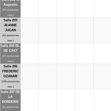
Augustin
(30 personnes
max.)
Salle 203
JEANNE
JUGAN
(42 personnes
max.)
Salle 204 BL.
DE CAST
(32 personnes
max.)
Salle 206
FREDERIC
OZANAM
(108 personnes
max.)
Salle 207 DE
LA
BORDERIE
(41 personnes